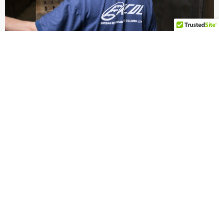
Menú
Legal
Inicio
Denuncias
Anónimas
Servicios
Política de
Nosotros
Tratamiento
Contacto
de Datos
PQRS